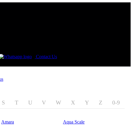
Contact Us
us
S
T
U
V
W
X
Y
Z
0-9
Amara
Aqua Scale