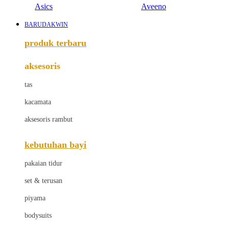
Asics
Aveeno
BARUDAKWIN
produk terbaru
aksesoris
tas
kacamata
aksesoris rambut
kebutuhan bayi
pakaian tidur
set & terusan
piyama
bodysuits