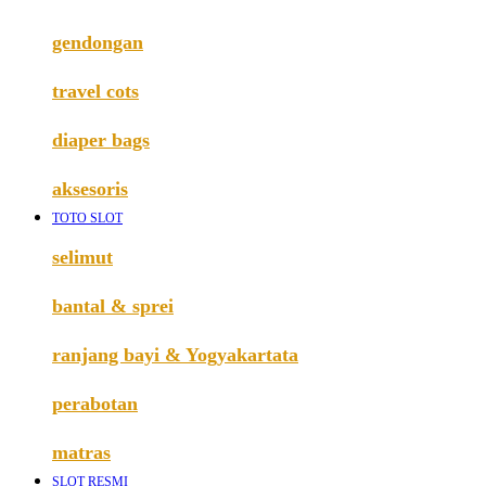
gendongan
travel cots
diaper bags
aksesoris
TOTO SLOT
selimut
bantal & sprei
ranjang bayi & Yogyakartata
perabotan
matras
SLOT RESMI