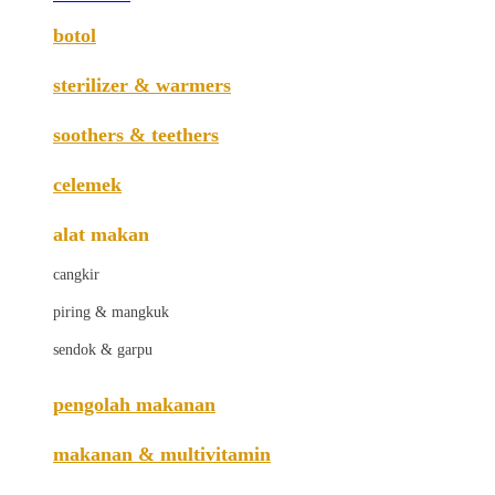
botol
sterilizer & warmers
soothers & teethers
celemek
alat makan
cangkir
piring & mangkuk
sendok & garpu
pengolah makanan
makanan & multivitamin